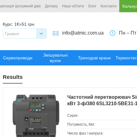
Кальку
ризація (розумний дім)
Дилеру
Наші об'єкти
Блог
Контакти
Курс:
1€=51 грн.
info@atmic.com.ua
Пн – Пт
Гривня
Змішувальні
Сервоприводи
Триходові крани
Термостат
вузли
Results
Частотний перетворювач Si
кВт 3-ф/380 6SL3210-5BE31-
Серія:
Потужність, Квт:
Число фаз / напруга: