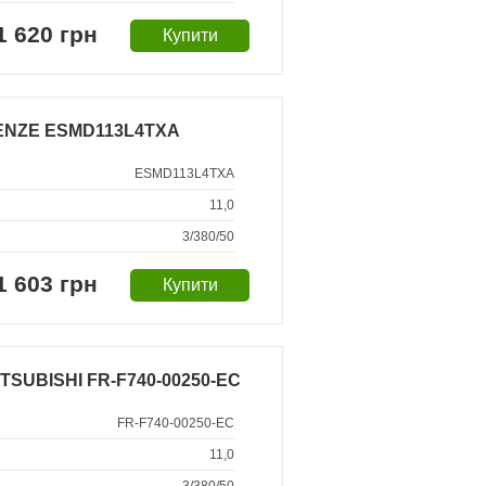
1 620 грн
LENZE ESMD113L4TXA
ESMD113L4TXA
11,0
3/380/50
1 603 грн
TSUBISHI FR-F740-00250-EC
FR-F740-00250-EC
11,0