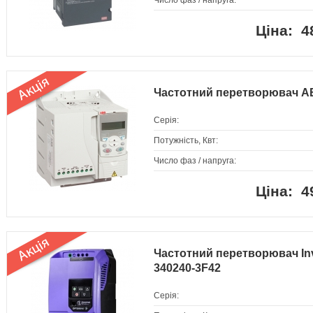
Число фаз / напруга:
4
Частотний перетворювач A
Серія:
Потужність, Квт:
Число фаз / напруга:
4
Частотний перетворювач Inve
340240-3F42
Серія: