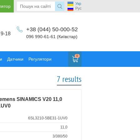
Укр
лятор
Рус
+38 (044) 50-000-52
 9-18
096 990-61-61 (Київстар)
0
и
Датчики
Регулятори
7 results
emens SINAMICS V20 11,0
1UV0
6SL3210-5BE31-1UV0
11,0
3/380/50