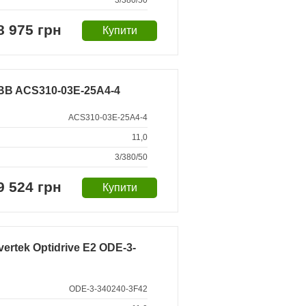
3/380/50
8 975 грн
BB ACS310-03E-25A4-4
ACS310-03E-25A4-4
11,0
3/380/50
9 524 грн
rtek Optidrive E2 ODE-3-
ODE-3-340240-3F42