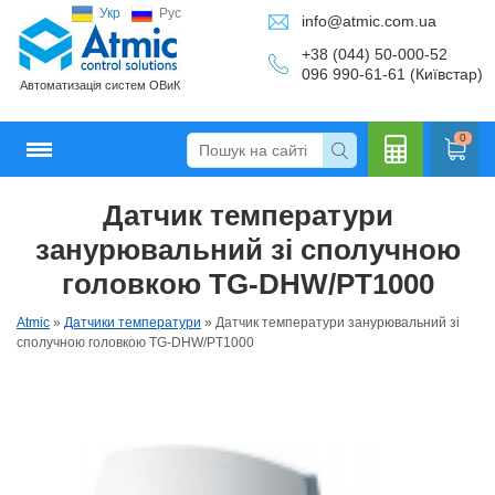
Укр
Рус
info@atmic.com.ua
+38 (044) 50-000-52
096 990-61-61 (Київстар)
Автоматизація систем ОВиК
0
Датчик температури
Кальку
занурювальний зі сполучною
головкою TG-DНW/PT1000
Atmic
»
Датчики температури
»
Датчик температури занурювальний зі
лятор
сполучною головкою TG-DНW/PT1000